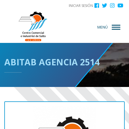
Menú
Pasar
INICIAR SESIÓN
al
de
contenido
cuenta
principal
MENÚ
de
usuario
ABITAB AGENCIA 2514