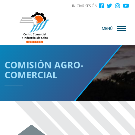
Menú
Pasar
INICIAR SESIÓN
al
de
contenido
cuenta
principal
MENÚ
de
usuario
COMISIÓN AGRO-
COMERCIAL