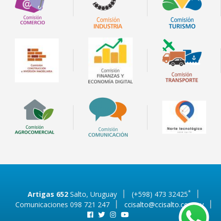
*
Artigas 652
Salto, Uruguay
(+598) 473 32425
Comunicaciones 098 721 247
ccisalto@ccisalto.com.uy